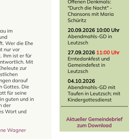
Offenen Denkmals:
"Durch die Nacht" -
Chansons mit Maria
Schüritz
20.09.2026 10:00 Uhr
rau im
Abendmahls-GD in
 und
Leutzsch
t. Wer die Ehe
t nur vor
27.09.2026
11:00 Uhr
Ihm ist er für
Erntedankfest und
ntwortlich. Mit
Gemeindefest in
Eheleute zur
Leutzsch
stlichen
angen darauf
04.10.2026
n Gottes. Die
Abendmahls-GD mit
ott für seine
Taufen in Leutzsch; mit
in guten und in
Kindergottesdienst
n der
es Wort und
Aktueller Gemeindebrief
zum Download
bine Wagner