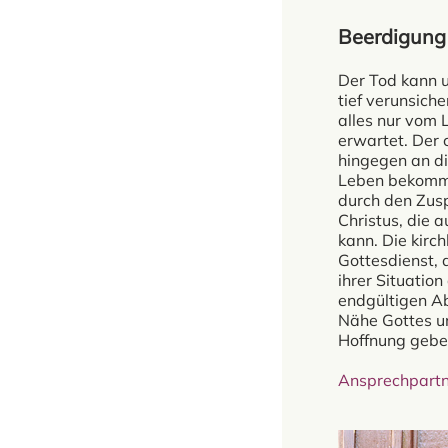
Beerdigung
Der Tod kann 
tief verunsiche
alles nur vom
erwartet. Der c
hingegen an d
Leben bekomm
durch den Zusp
Christus, die a
kann. Die kirch
Gottesdienst, 
ihrer Situatio
endgültigen A
Nähe Gottes u
Hoffnung geben
Ansprechpartn