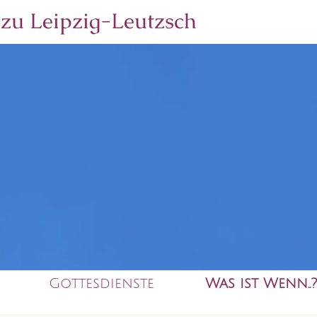
 zu
Leipzig-Leutzsch
Gottesdienste
Was ist Wenn..?