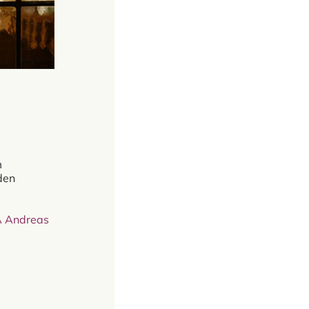
m
den
A Andreas